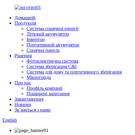
Домашній
Продукція
Система сонячної енергії
Літієвий акумулятор
Інвертор
Портативний акумулятор
Сонячна панель
Рішення
Фотоелектрична система
Система зберігання C&I
Система для дому та портативного зберігання
Мікрогрида
Про нас
Профіль компанії
Поширені запитання
Завантаження
Новини
Зв’яжіться з нами
English