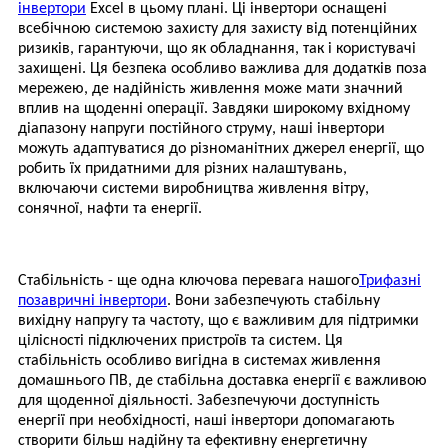
інвертори
Excel в цьому плані. Ці інвертори оснащені
всебічною системою захисту для захисту від потенційних
ризиків, гарантуючи, що як обладнання, так і користувачі
захищені. Ця безпека особливо важлива для додатків поза
мережею, де надійність живлення може мати значний
вплив на щоденні операції. Завдяки широкому вхідному
діапазону напруги постійного струму, наші інвертори
можуть адаптуватися до різноманітних джерел енергії, що
робить їх придатними для різних налаштувань,
включаючи системи виробництва живлення вітру,
сонячної, нафти та енергії.
Стабільність - ще одна ключова перевага нашого
Трифазні
позавричні інвертори
. Вони забезпечують стабільну
вихідну напругу та частоту, що є важливим для підтримки
цілісності підключених пристроїв та систем. Ця
стабільність особливо вигідна в системах живлення
домашнього ПВ, де стабільна доставка енергії є важливою
для щоденної діяльності. Забезпечуючи доступність
енергії при необхідності, наші інвертори допомагають
створити більш надійну та ефективну енергетичну