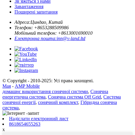
Зв’яжіться з нами
Завантаження
Поширені запитання
Адреса:
Циндао, Китай
Телефон: +
8653288509986
Мобільний телефон: +
8613001690010
Електронна пошта:
inn@v-land.ltd
© Copyright - 2010-2025: Усі права захищені.
Мая
-
AMP Mobile
домашнє використання сонячної системи
,
Сонячна
енергетична система
,
Сонячна система Off Grid
,
Система
сонячної енергії
,
сонячний комплект
,
Гібридна сонячна
система
,
Надіслати електронний лист
8618654655263
x