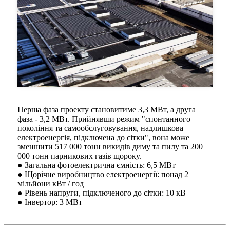
Перша фаза проекту становитиме 3,3 МВт, а друга
фаза - 3,2 МВт. Прийнявши режим "спонтанного
покоління та самообслуговування, надлишкова
електроенергія, підключена до сітки", вона може
зменшити 517 000 тонн викидів диму та пилу та 200
000 тонн парникових газів щороку.
● Загальна фотоелектрична ємність: 6,5 МВт
● Щорічне виробництво електроенергії: понад 2
мільйони кВт / год
● Рівень напруги, підключеного до сітки: 10 кВ
● Інвертор: 3 МВт