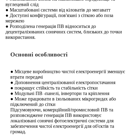
вуглецевий слід
● Масштабовані системи від кіловатів до мегаватт
● Доступні конфігурації, пов'язані з сіткою або поза
мережею
● Розподілена генерація ПВ відноситься до
децентралізованих сонячних систем, близьких до точки
використання.
Основні особливості
● Місцеве виробництво чистої електроенергії зменшує
втрати передачі
● Доповнення централізованої електропостачання
● покращує стійкість та стабільність сітки
● Модульні ПВ -панелі, інвертори та кріплення
● Може працювати в ізольованих мікрогридах або
підключений до сітки
Підсумовуючи, комерційний/промисловий ПВ та
розповсюджене генерація ПВ використовує
локалізовані сонячні фотоелектричні системи для
забезпечення чистої електроенергії для об'єктів та
громад.