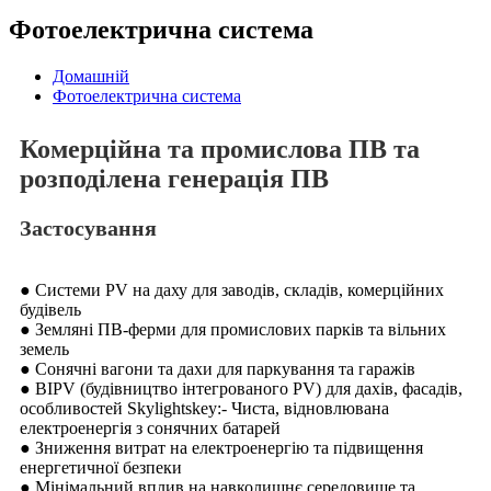
Фотоелектрична система
Домашній
Фотоелектрична система
Комерційна та промислова ПВ та
розподілена генерація ПВ
Застосування
● Системи PV на даху для заводів, складів, комерційних
будівель
● Земляні ПВ-ферми для промислових парків та вільних
земель
● Сонячні вагони та дахи для паркування та гаражів
● BIPV (будівництво інтегрованого PV) для дахів, фасадів,
особливостей Skylightskey:- Чиста, відновлювана
електроенергія з сонячних батарей
● Зниження витрат на електроенергію та підвищення
енергетичної безпеки
● Мінімальний вплив на навколишнє середовище та