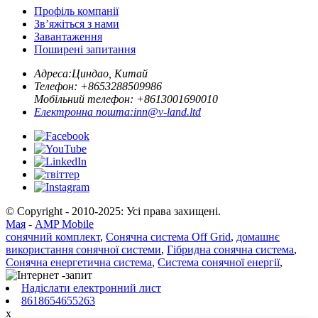
Профіль компанії
Зв’яжіться з нами
Завантаження
Поширені запитання
Адреса:
Циндао, Китай
Телефон: +
8653288509986
Мобільний телефон: +
8613001690010
Електронна пошта:
inn@v-land.ltd
© Copyright - 2010-2025: Усі права захищені.
Мая
-
AMP Mobile
сонячний комплект
,
Сонячна система Off Grid
,
домашнє
використання сонячної системи
,
Гібридна сонячна система
,
Сонячна енергетична система
,
Система сонячної енергії
,
Надіслати електронний лист
8618654655263
x