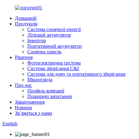
Домашній
Продукція
Система сонячної енергії
Літієвий акумулятор
Інвертор
Портативний акумулятор
Сонячна панель
Рішення
Фотоелектрична система
Система зберігання C&I
Система для дому та портативного зберігання
Мікрогрида
Про нас
Профіль компанії
Поширені запитання
Завантаження
Новини
Зв’яжіться з нами
English