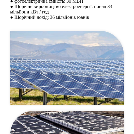
● фотоелектрична ємність: 30 МВП
● Щорічне виробництво електроенергії: понад 33
мільйони кВт / год
● Щорічний дохід: 36 мільйонів юанів