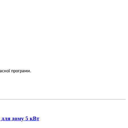
асної програми.
 для дому 5 кВт