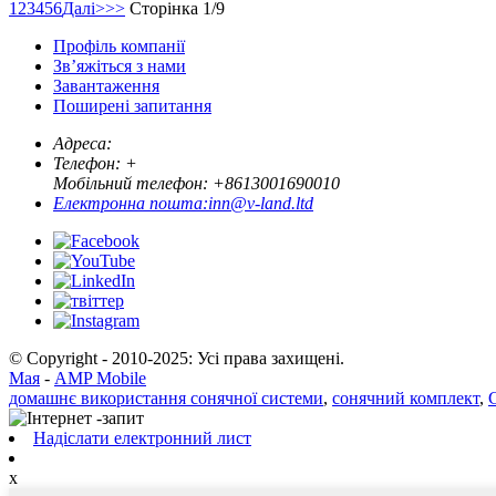
1
2
3
4
5
6
Далі>
>>
Сторінка 1/9
Профіль компанії
Зв’яжіться з нами
Завантаження
Поширені запитання
Адреса:
Телефон: +
Мобільний телефон: +
8613001690010
Електронна пошта:
inn@v-land.ltd
© Copyright - 2010-2025: Усі права захищені.
Мая
-
AMP Mobile
домашнє використання сонячної системи
,
сонячний комплект
,
Надіслати електронний лист
x