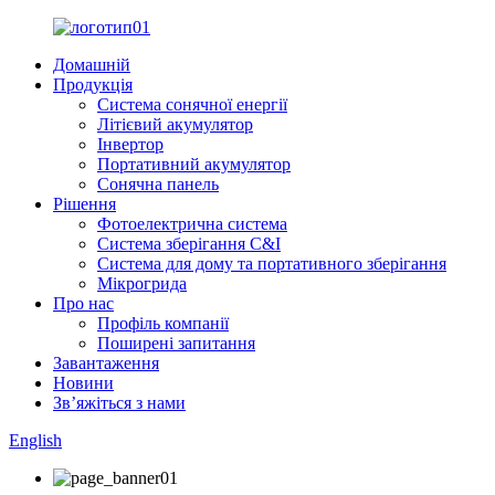
Домашній
Продукція
Система сонячної енергії
Літієвий акумулятор
Інвертор
Портативний акумулятор
Сонячна панель
Рішення
Фотоелектрична система
Система зберігання C&I
Система для дому та портативного зберігання
Мікрогрида
Про нас
Профіль компанії
Поширені запитання
Завантаження
Новини
Зв’яжіться з нами
English