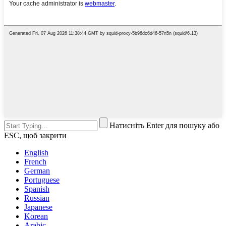
Натисніть Enter для пошуку або
ESC, щоб закрити
English
French
German
Portuguese
Spanish
Russian
Japanese
Korean
Arabic