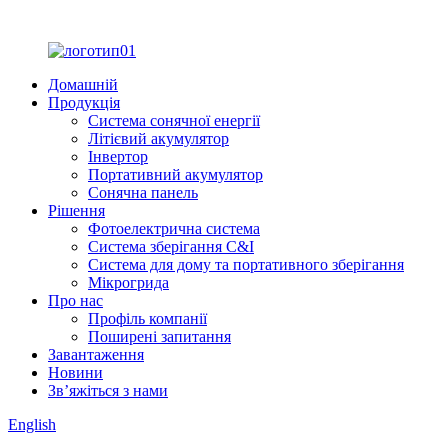
Домашній
Продукція
Система сонячної енергії
Літієвий акумулятор
Інвертор
Портативний акумулятор
Сонячна панель
Рішення
Фотоелектрична система
Система зберігання C&I
Система для дому та портативного зберігання
Мікрогрида
Про нас
Профіль компанії
Поширені запитання
Завантаження
Новини
Зв’яжіться з нами
English